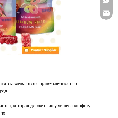
Электрон
 изготавливаются с приверженностью
род.
вается, которая держит вашу липкую конфету
мпе.