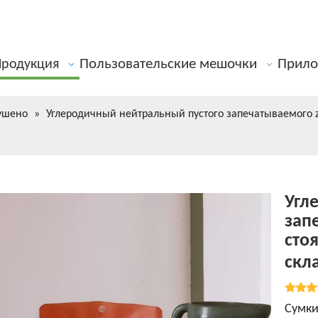
Пользовательские мешочки
Прило
Продукция
ушено
»
Углеродичный нейтральный пустого запечатываемого z
Угл
зап
сто
скл
Сумки