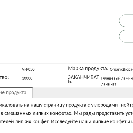
кологичес
Сухой
Алюминиев
Сумка для
У
кая
фруктивны
ая фольга
сушеного
иоразлага
й
кофе
фруктов в
:
Марка продукта:
VFP050
OrganicBiopa
емая
упаковочны
мешки
Китае
тво:
ЗАКАНЧИВАТ
10000
Глянцевый ламин
Ь:
иоразлага
й мешочек
ламинат
емая
ие продукта
мешка с
жаловать на нашу страницу продукта с углеродами -нейт
малой
в смешанных липких конфетах. Мы рады представить уст
рганическ
телей липких конфет. Исследуйте наши липкие конфеты 
й специей