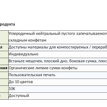
оптом
продукта
Углеродичный нейтральный пустого запечатываемого
складным конфетам
л
Доступны материалы для компостируемых / перераб
Индивидуально
Встаньте мешочек, плоский дно, боковая сумка, пло
ения
Органические липкие сумки конфеты
Пользовательская печать
До 10 цветов
10K
ы
Доступный