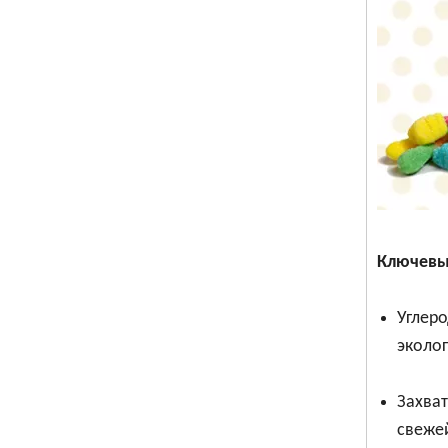
Ключевы
Углер
эколог
Захват
свежей