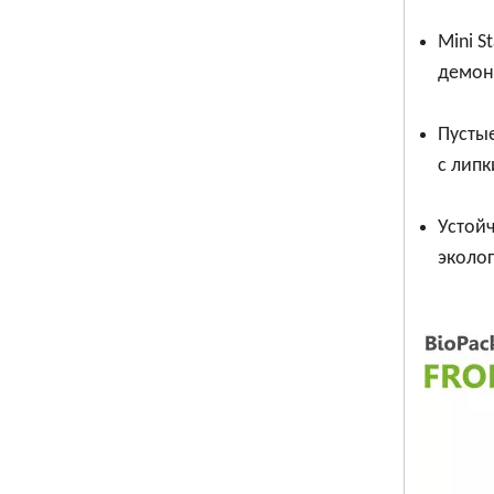
Mini S
демон
Пустые
с лип
Устойч
эколо