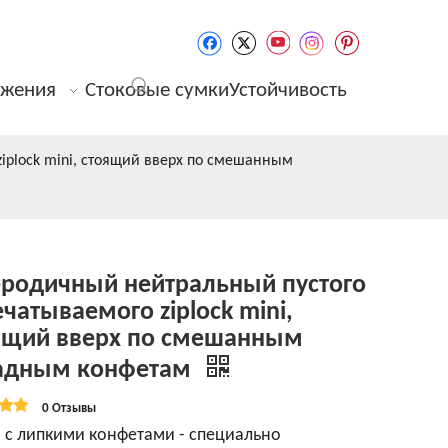
жения
Стоковые сумки
Устойчивость
iplock mini, стоящий вверх по смешанным
еродичный нейтральный пустого
ечатываемого ziplock mini,
ящий вверх по смешанным
адным конфетам
0 Отзывы
 с липкими конфетами - специально