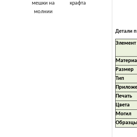
сумка для
мешки на
крафта
подарков
молнии
для
подарков
Детали 
Элемент
Материа
Размер
Тип
Прилож
Печать
Цвета
Могил
Образц