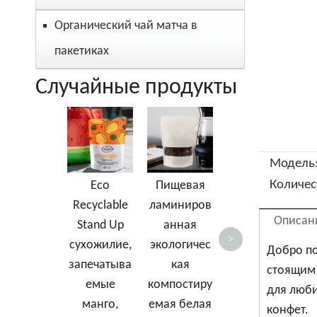
Органический чай матча в
пакетиках
Случайные продукты
Сертифици
Э
рованные
компостиру
б
Модель
емые PLA /
Количес
Eco
Пищевая
целлофан
б
Recyclable
ламиниров
высокая
Описан
Stand Up
анная
ясность
>
сухожилие,
экологичес
Добро по
прозрачная
запечатыва
кая
стоящим 
боковая
о
емые
компостиру
для люби
боковая
о
манго,
емая белая
конфет.