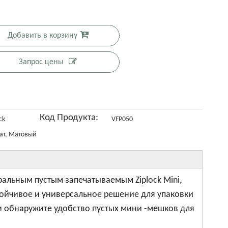
Добавить в корзину
Запрос цены
тилизация
Пользовате
Экологичес
Уплотняя
органическ
льские
ки чистая
уплотнения
их орехов с
биографиче
крафта
в
Код Продукта:
ck
VFP050
орехом
ские
переработк
ат, Матовый
кешью с
сухофрукти
е
застежкой
ческие
шоколадны
-молнией
мешки на
х пакетов
ральным пустым запечатываемым Ziplock Mini,
основе
ойчивое и универсальное решение для упаковки
биографии
и обнаружите удобство пустых мини -мешков для