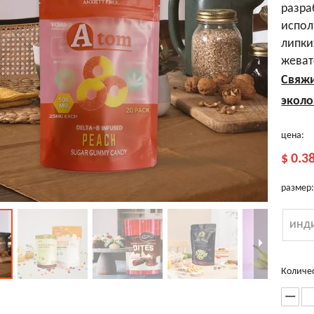
разра
испол
липки
жеват
Свяжи
эколо
цена:
$
0.3
размер
инд
Количес